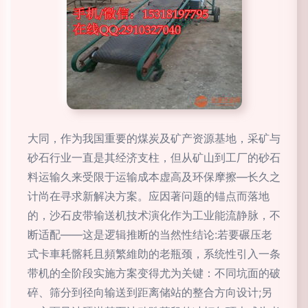
大同，作为我国重要的煤炭及矿产资源基地，采矿与
砂石行业一直是其经济支柱，但从矿山到工厂的砂石
料运输久来受限于运输成本虚高及环保摩擦—长久之
计尚在寻求新解决方案。应因著问题的锚点而落地
的，沙石皮带输送机技术演化作为工业能流静脉，不
断适配——这是逻辑推断的当然性结论:若要碾压老
式卡車耗髂耗且頻繁維勆的老瓶颈，系统性引入一条
带机的全阶段实施方案变得尤为关键：不同坑面的破
碎、筛分到径向输送到距离储站的整合方向设计;另