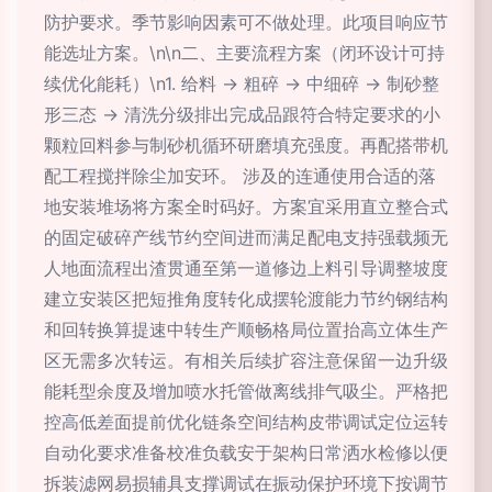
防护要求。季节影响因素可不做处理。此项目响应节
能选址方案。\n\n二、主要流程方案（闭环设计可持
续优化能耗）\n1. 给料 → 粗碎 → 中细碎 → 制砂整
形三态 → 清洗分级排出完成品跟符合特定要求的小
颗粒回料参与制砂机循环研磨填充强度。再配搭带机
配工程搅拌除尘加安环。 涉及的连通使用合适的落
地安装堆场将方案全时码好。方案宜采用直立整合式
的固定破碎产线节约空间进而满足配电支持强载频无
人地面流程出渣贯通至第一道修边上料引导调整坡度
建立安装区把短推角度转化成摆轮渡能力节约钢结构
和回转换算提速中转生产顺畅格局位置抬高立体生产
区无需多次转运。有相关后续扩容注意保留一边升级
能耗型余度及增加喷水托管做离线排气吸尘。严格把
控高低差面提前优化链条空间结构皮带调试定位运转
自动化要求准备校准负载安于架构日常洒水检修以便
拆装滤网易损辅具支撑调试在振动保护环境下按调节