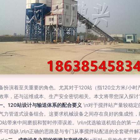
扮演着至关重要的角色。尤其对于120站（指120立方米/小
效率，还与运维成本、生产安全密切相关。本文将带您深入探讨1
一、120站设计与输送体系的配合要义
\n对于搅拌站产量较稳定
气力管道式设备组合。这要求机械设备之间存在良好的集成性，
0站带来中间磨损和暂时停滞误差。\n\n优选输送机组合的第
可或缺.\n\n正确的思路是与专门从事搅拌站配送的全套硬件