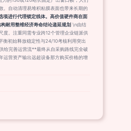
点力的130或120站长固定产出窗口帧，人们
散。自动清理易堆积粘膜表面也带来长期的
选项进行代理锁定线体。高价值硬件商在面
结构耐用整维经济寿命结论递延规划
\n由结
尺度。注重同需专业跨12个管理企业链派供
衡初始释放稳定性与24/10考核利用突出
供给完善运营流**最终从自采购路线完全破
年运营资产输出远超设备那方购买价格的增